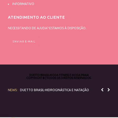
INFORMATIVO
ATENDIMENTO AO CLIENTE
NECESSITANDO DE AJUDA? ESTAMOS À DISPOSIÇÃO.
ENVIAR E-MAIL
DUETTO BRASIL-MODA FITNESS E MODA PRAIA
COPYRIGHT © | TODOS OS DIREITOS RESERVADOS.
NEWS:
DUETTO BRASIL-HIDROGINÁSTICA E NATAÇÃO