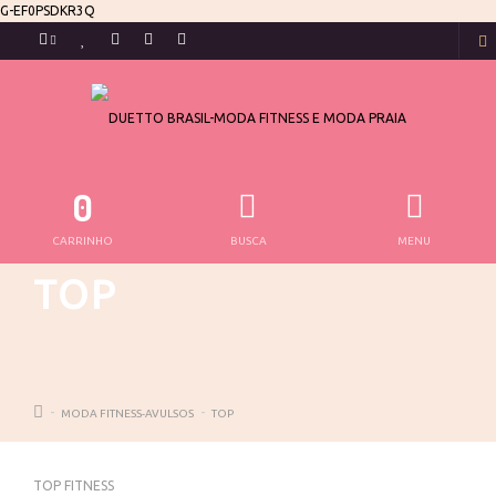
G-EF0PSDKR3Q
0
CARRINHO
BUSCA
MENU
TOP
MODA FITNESS-AVULSOS
TOP
TOP FITNESS